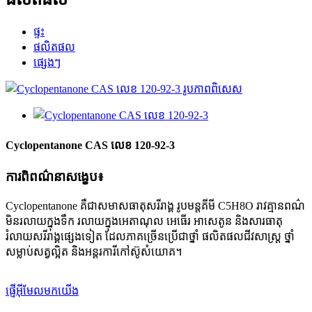
ផ្ទះ
ផលិតផល
ផ្សេងៗ
Cyclopentanone CAS លេខ 120-92-3
ការពិពណ៌នាសង្ខេប៖
Cyclopentanone គឺជាសមាសធាតុសរីរាង្គ រូបមន្តគីមី C5H8O រាវគ្មានពណ៌
មិនរលាយក្នុងទឹក រលាយក្នុងអេតាណុល អេធើរ អាសេតូន និងសារធាតុ
រំលាយសរីរាង្គផ្សេងទៀត ដែលភាគច្រើនប្រើជាថ្នាំ ផលិតផលជីវសាស្រ្ត ថ្នាំ
សម្លាប់សត្វល្អិត និងអន្តរការីកៅស៊ូសំយោគ។
ផ្ញើអ៊ីមែលមកយើង