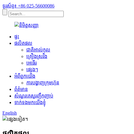
ទូរស័ព្ទ៖ +86 025-56600086
ផ្ទះ
ផលិតផល
ជាតិអាល់កុល
គ្រឿងស្រវឹង
អេធើរ
ផ្សេងៗ
អំពីពួកយើង
ការបង្ហាញក្រុមហ៊ុន
ព័ត៌មាន
សំណួរគេសួរញឹកញាប់
ទាក់ទងមកយើងខ្ញុំ
English
ផលិតផល