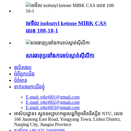
មេទីល isobutyl ketone MIBK CAS
លេខ 108-10-1
សារធាតុប្រឆាំងការទប់ស្កាត់ស៊ីលីកា
ផលិតផល
អំពីពួកយើង
ព័ត៌មាន
ទាក់ទងមកយើងខ្ញុំ
E-mail: njkrj001@gmail.com
E-mail: njkrj002@gmail.com
E-mail: njkrj003@gmail.com
អាស័យដ្ឋាន៖ សួនឧស្សាហកម្មសេដ្ឋកិច្ចអតីតនិស្សិត NTU, លេខ
166 Jiaotong East Road, Yongyang Town, Lishui District,
Nanjing City, Jiangsu Province
ទូរស័ព្ទ៖ +86 025-56600086