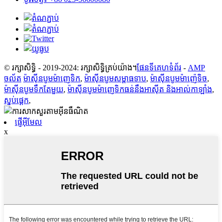
© រក្សាសិទ្ធិ - 2019-2024: រក្សាសិទ្ធិគ្រប់យ៉ាង។
ផែនទីគេហទំព័រ
-
AMP
ចល័ត
ម៉ាស៊ីនបូមម៉ាញេទិក
,
ម៉ាស៊ីនបូមសម្ពាធទាប
,
ម៉ាស៊ីនបូមម៉ាញ៉េទិច
,
ម៉ាស៊ីនបូមទឹកតែមួយ
,
ម៉ាស៊ីនបូមម៉ាញេទិកធន់នឹងអាស៊ីត និងអាល់កាឡាំង
,
ស្នប់ផ្តេក
,
ផ្ញើអ៊ីមែល
x