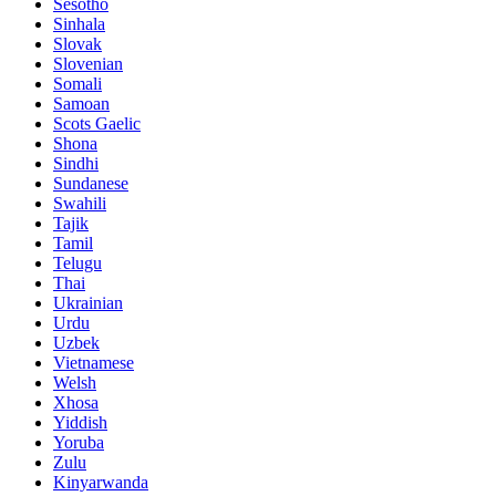
Sesotho
Sinhala
Slovak
Slovenian
Somali
Samoan
Scots Gaelic
Shona
Sindhi
Sundanese
Swahili
Tajik
Tamil
Telugu
Thai
Ukrainian
Urdu
Uzbek
Vietnamese
Welsh
Xhosa
Yiddish
Yoruba
Zulu
Kinyarwanda