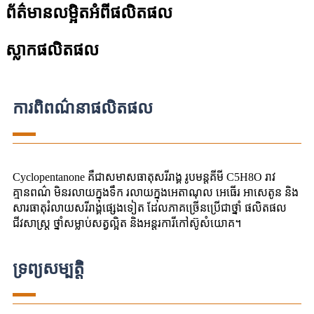
ព័ត៌មានលម្អិតអំពីផលិតផល
ស្លាកផលិតផល
ការពិពណ៌នាផលិតផល
Cyclopentanone គឺជាសមាសធាតុសរីរាង្គ រូបមន្តគីមី C5H8O រាវ
គ្មានពណ៌ មិនរលាយក្នុងទឹក រលាយក្នុងអេតាណុល អេធើរ អាសេតូន និង
សារធាតុរំលាយសរីរាង្គផ្សេងទៀត ដែលភាគច្រើនប្រើជាថ្នាំ ផលិតផល
ជីវសាស្រ្ត ថ្នាំសម្លាប់សត្វល្អិត និងអន្តរការីកៅស៊ូសំយោគ។
ទ្រព្យសម្បត្តិ