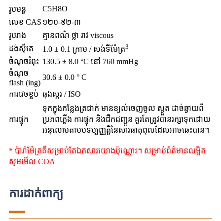
C5H8O
រូបមន្ត
លេខ CAS
១២០-៩២-៣
រូបរាង
គ្មានពណ៌ ថ្លា រាវ viscous
3
ដង់ស៊ីតេ
1.0 ± 0.1 ក្រាម / សង់ទីម៉ែត្រ
ចំណុចរំពុះ
130.5 ± 8.0 °C នៅ 760 mmHg
ចំណុច
30.6 ± 0.0 ° C
flash (ing)
ការវេចខ្ចប់
ធុងស្គរ / ISO
ទុកក្នុងកន្លែងត្រជាក់ មានខ្យល់ចេញចូល ស្ងួត ដាច់ឆ្ងាយពី
ការផ្ទុក
ប្រភពភ្លើង ការផ្ទុក និងដឹកជញ្ជូន គួរតែត្រូវបានរក្សាទុកដោយ
អនុលោមតាមបទប្បញ្ញត្តិនៃសារធាតុពុលដែលអាចឆេះបាន។
* ប៉ារ៉ាម៉ែត្រគឺសម្រាប់តែឯកសារយោងប៉ុណ្ណោះ។ សម្រាប់ព័ត៌មានលម្អិត
សូមមើល COA
ការដាក់ពាក្យ