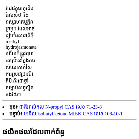
វាជាវត្ថុធាតុដើម
នៃឱសថ និង
ឧស្សាហកម្មក្លិន
ក្រអូប ដែលអាច
រៀបចំរសជាតិថ្មី
methyl
hydrojasmonate
ហើយក៏ត្រូវបាន
គេប្រើនៅក្នុងការ
សំយោគកៅស៊ូ
ការស្រាវជ្រាវជីវ
គីមី និងជាថ្នាំ
សម្លាប់សត្វល្អិត
ផងដែរ។
មុន៖
ជាតិអាល់កុល N-propyl CAS លេខ 71-23-8
បន្ទាប់៖
មេទីល isobutyl ketone MIBK CAS លេខ 108-10-1
ផលិតផលដែលពាក់ព័ន្ធ